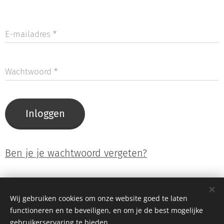
E-mailadres
Wachtwoord
Inloggen
Ben je je wachtwoord vergeten?
Wij gebruiken cookies om onze website goed te laten
© 2026 WakeUp Cable Neel Dofflaan 50, 2050 Antwerp (Entry via
functioneren en te beveiligen, en om je de best mogelijke
Katwilgweg 2050 Antwerp)
gebruikerservaring te bieden.